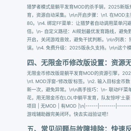
猎梦者模式是躺平发育MOD的杀手锏，2025新
育，资源自动采集。\n\n开启步骤：\n1. 在MOD
80。\n4. 绑定FF菜单：让猎梦者自动调用菜单
倍。\n- 自定义路径：AI规划最优发育路线，避
开启，关闭游戏音效，避免干扰判断。\n\n列表：猎
误。\n4. 免费升级：2025版永久支持。\n
四、无限金币修改版设置：资源
无限金币修改版是躺平发育MOD的资源引擎，20
\n1. MOD浮窗-‘修改版’标签。\n2. 输入目标金
新一次，避免异常。\n\n高手技巧：\n- 联动F
花，用无限金币在LOL中躺平发育，队友惊呼‘土豪！
项目 | 无MOD | 有MOD |\n|------|--------|
游戏辅助器完美闭环。快去实战验证吧！
五、常见问题与故障排除：快速