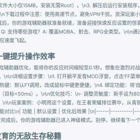
（文件大小仅15MB，安装无需Root）。\n3. 解压后运行安装程
n\n下载过程中注意：使用高速节点，避免VPN干扰。资深玩家小
，你的游戏辅助器就准备就绪，准备迎接快速反应设置的惊喜吧！\n
- Q: 支持哪些游戏？A: 覆盖MOBA、射击、RPG全类型。\
反应速度飞起。
一键提升操作效率
5游戏辅助器优化，能将你的反应时间缩短至0.1秒。想象在激烈
n详细设置步骤：\n1. 打开躺平发育MOD浮窗，点击‘FF菜单设
热键：默认F1调用，改成鼠标中键更便捷。\n4. 绑定功能：将‘
目标<50ms）。\n\n优化技巧：\n- 调整灵敏度：新手设为80
n\n玩家案例：小明用这个设置，在王者荣耀排位赛中，从青铜直冲
| 默认设置 | 优化后效果 |\n|------|----------|---------
100+ |\n\n设置完成后，你的游戏辅助器已进入神级模式。别停，继
发育的无敌生存秘籍