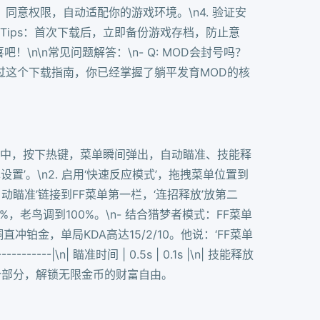
序，同意权限，自动适配你的游戏环境。\n4. 验证安
Tips：首次下载后，立即备份游戏存档，防止意
\n常见问题解答：\n- Q: MOD会封号吗？
n\n通过这个下载指南，你已经掌握了躺平发育MOD的核
对战中，按下热键，菜单瞬间弹出，自动瞄准、技能释
置’。\n2. 启用‘快速反应模式’，拖拽菜单位置到
自动瞄准’链接到FF菜单第一栏，‘连招释放’放第二
%，老鸟调到100%。\n- 结合猎梦者模式：FF菜单
铂金，单局KDA高达15/2/10。他说：‘FF菜单
----|\n| 瞄准时间 | 0.5s | 0.1s |\n| 技能释放
续看下一个部分，解锁无限金币的财富自由。