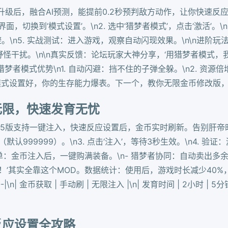
版升级后，融合AI预测，能提前0.2秒预判敌方动作，让你快速
主界面，切换到‘模式设置’。\n2. 选中‘猎梦者模式’，点击‘激活’
闪避。\n5. 实战测试：进入游戏，观察自动闪现效果。\n\n进阶
免野怪干扰。\n\n真实反馈：论坛玩家大神分享，‘用猎梦者模式
梦者模式优势\n1. 自动闪避：挡不住的子弹全躲。\n2. 资源倍
\n这个模式设置好，你的生存能力爆表。下一个，教你无限金币修改版
无限，快速发育无忧
25版支持一键注入，快速反应设置后，金币实时刷新。告别肝帝时
币数（默认999999）。\n3. 点击‘注入’，等待3秒生效。\n4.
F菜单：金币注入后，一键购满装备。\n- 猎梦者协同：自动卖出多
’其实全靠这个MOD。数据统计：使用后，游戏时长减少40%，乐
--------|\n| 金币获取 | 手动刷 | 无限注入 |\n| 发育时间 | 2小时 
反应设置全攻略