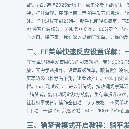
载’。\n2. 选择2025新版本，点击免费下载按钮
装：打开游戏，底部浮窗显示‘躺平发育已激活’。\
外。整个过程不到2分钟，新手也能轻松搞定。下载后
A: 纯客户端修改，无服务器交互，100%安全。\n
心入口。接下来，我们深入设置FF菜单，让你的
二、FF菜单快速反应设置详解：
FF菜单是躺平发育MOD的灵魂功能，专为202
放，无需手动操作。设置超级简单，跟着做准没错。\n\
屏幕边缘（推荐右下角，避免遮挡）。\n3. 自定义
栏。\n5. 测试反应：进入训练场，按热键观察延迟（
+猎梦者，能自动闪避敌方技能，生存率提升50%。\
让我躺平发育，操作全自动！’\n\n表格：FF菜单功能对比\n| 功能 
| 手动 | 一键 |\n| 兼容游戏 | 50+ | 
三、猎梦者模式开启教程：躺平