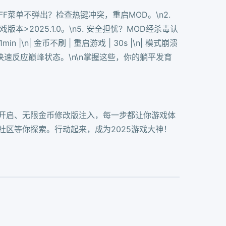
FF菜单不弹出？检查热键冲突，重启MOD。\n2.
>2025.1.0。\n5. 安全担忧？MOD经杀毒认
1min |\n| 金币不刷 | 重启游戏 | 30s |\n| 模式崩溃
保持快速反应巅峰状态。\n\n掌握这些，你的躺平发育
式开启、无限金币修改版注入，每一步都让你游戏体
玩家社区等你探索。行动起来，成为2025游戏大神！