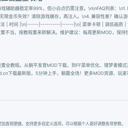
助器稳定率99%，但小白点仍需注意。\n\nFAQ列表：\n1. 
限金币失效？清除游戏缓存，再注入。\n4. 兼容性差？确认游戏版本
|\n|------|----------|------|\n| 菜单卡顿 | 调低画质 | 
%问题源于设置不当，按教程重来即解决。维护建议：每周更新MOD，
设置全教程。从躺平发育MOD下载，到FF菜单优化、猎梦者模
fymod.cn下载最新版，5分钟上手，躺赢全场！更多MOD资源、
更加直观便捷。支持更多自定义选项，可以根据个人喜好调整各项参数。