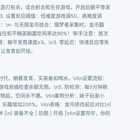
反应游刃有余。适合射击和生存游戏，开启后躺平等发
。\n3. 设置反应阈值：低难度游戏调50，高难度调
玩法：\n- 与无限金币结合：猎梦者采集时，金币翻
，我在和平精英躺赢吃鸡率达90%！’新手注意：首次
增：躺平发育速度x3。\n3. 零延迟：快速反应零失
，让发育如开挂。
代，躺着发育，买装备如喝水。\n\n设置流程：
 验证：游戏商城检查余额无限。\n5. 防检测：每5分钟刷
余物品，空间永不爆。\n\n案例分析：妹子玩家小
趣增加200%。\n\n表格：金币修改前后对比\n|
| 5分钟 |\n| 装备齐全 | 后期 | 开局 |\n\n设置完毕，你的