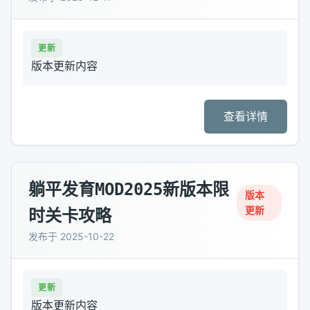
更新
版本更新内容
查看详情
躺平发育MOD2025新版本限
版本
更新
时关卡攻略
发布于 2025-10-22
更新
版本更新内容