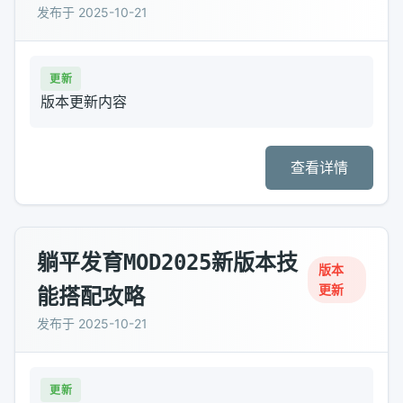
发布于 2025-10-21
更新
版本更新内容
查看详情
躺平发育MOD2025新版本技
版本
更新
能搭配攻略
发布于 2025-10-21
更新