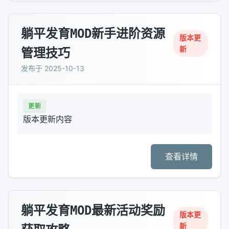
躺平发育MOD新手进阶资源
版本更
新
管理技巧
发布于 2025-10-13
更新
版本更新内容
查看详情
躺平发育MOD最新活动奖励
版本更
新