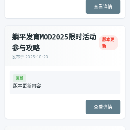
查看详情
躺平发育MOD2025限时活动
版本更
新
参与攻略
发布于 2025-10-20
更新
版本更新内容
查看详情