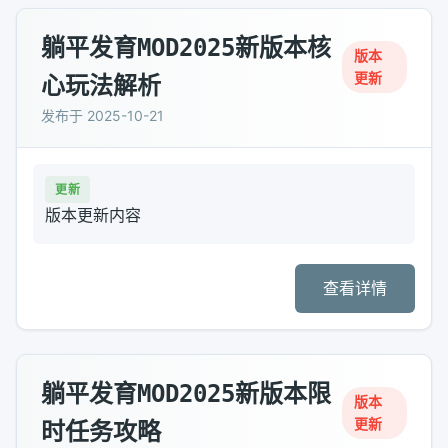
躺平发育MOD2025新版本核
版本
更新
心玩法解析
发布于 2025-10-21
更新
版本更新内容
查看详情
躺平发育MOD2025新版本限
版本
更新
时任务攻略