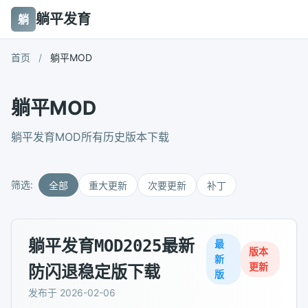
躺平发育
躺
首页
/
躺平MOD
躺平MOD
躺平发育MOD所有历史版本下载
筛选:
全部
重大更新
次要更新
补丁
躺平发育MOD2025最新
最
版本
新
更新
防闪退稳定版下载
版
发布于 2026-02-06