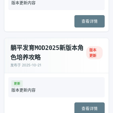
版本更新内容
查看详情
躺平发育MOD2025新版本角
版本
更新
色培养攻略
发布于 2025-10-21
更新
版本更新内容
查看详情