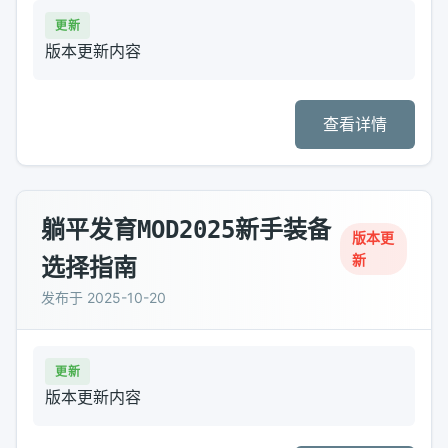
更新
版本更新内容
查看详情
躺平发育MOD2025新手装备
版本更
新
选择指南
发布于 2025-10-20
更新
版本更新内容