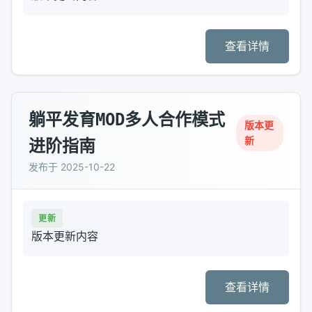
查看详情
躺平发育MOD多人合作模式
版本更
新
进阶指南
发布于 2025-10-22
更新
版本更新内容
查看详情