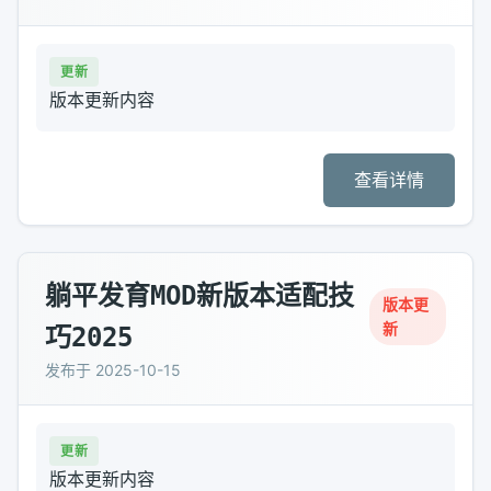
更新
版本更新内容
查看详情
躺平发育MOD新版本适配技
版本更
新
巧2025
发布于 2025-10-15
更新
版本更新内容