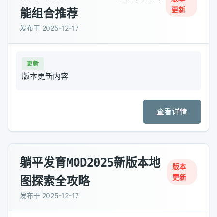
更新
能组合推荐
发布于 2025-12-17
更新
版本更新内容
查看详情
躺平发育MOD2025新版本地
版本
更新
图探索全攻略
发布于 2025-12-17