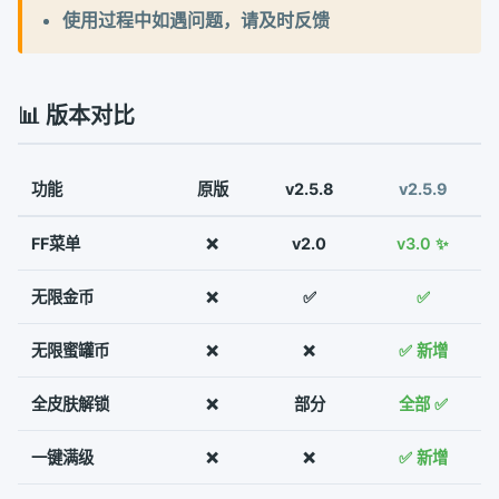
使用过程中如遇问题，请及时反馈
📊 版本对比
功能
原版
v2.5.8
v2.5.9
FF菜单
❌
v2.0
v3.0 ✨
无限金币
❌
✅
✅
无限蜜罐币
❌
❌
✅ 新增
全皮肤解锁
❌
部分
全部 ✅
一键满级
❌
❌
✅ 新增